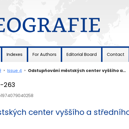
Indexes
For Authors
Editorial Board
Contact
9
>
Issue 4
>
Odstupňování městských center vyššího a…
8-263
ie1974079040258
ských center vyššího a středníh