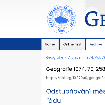
Geografie
Home
Online First
Archive
Geografie
>
Archive
>
1974, Vol. 7
Geografie 1974, 79, 25
https://doi.org/10.37040/geograf
Odstupňování měst
řádu