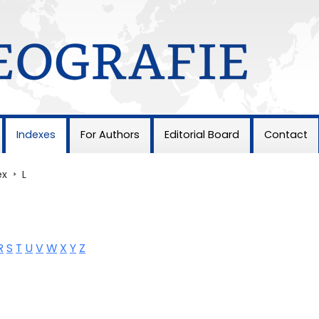
Indexes
For Authors
Editorial Board
Contact
ex
>
L
R
S
T
U
V
W
X
Y
Z