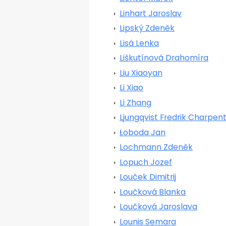
Linhart Jaroslav
Lipský Zdeněk
Lisá Lenka
Liškutínová Drahomíra
Liu Xiaoyan
Li Xiao
Li Zhang
Ljungqvist Fredrik Charpent
Łoboda Jan
Lochmann Zdeněk
Lopuch Jozef
Louček Dimitrij
Loučková Blanka
Loučková Jaroslava
Lounis Semara