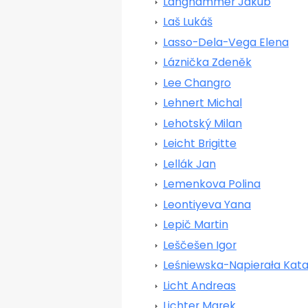
Langhammer Jakub
Laš Lukáš
Lasso-Dela-Vega Elena
Láznička Zdeněk
Lee Changro
Lehnert Michal
Lehotský Milan
Leicht Brigitte
Lellák Jan
Lemenkova Polina
Leontiyeva Yana
Lepič Martin
Leščešen Igor
Leśniewska-Napierała Kat
Licht Andreas
Lichter Marek