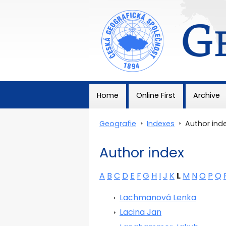
Geografie
Home
Online First
Archive
Geografie
>
Indexes
>
Author ind
Author index
A
B
C
D
E
F
G
H
I
J
K
L
M
N
O
P
Q
Lachmanová Lenka
Lacina Jan