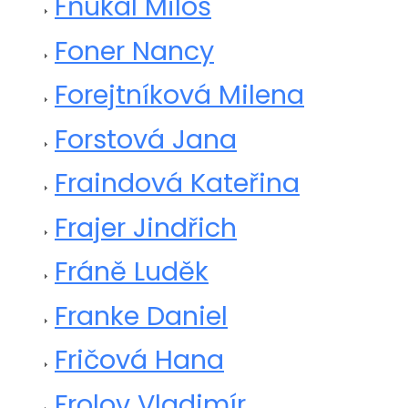
Fňukal Miloš
Foner Nancy
Forejtníková Milena
Forstová Jana
Fraindová Kateřina
Frajer Jindřich
Fráně Luděk
Franke Daniel
Fričová Hana
Frolov Vladimír