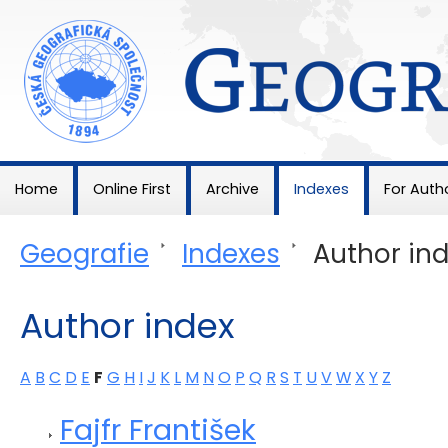
Geografie
Home
Online First
Archive
Indexes
For Auth
Geografie
>
Indexes
>
Author in
Author index
A
B
C
D
E
F
G
H
I
J
K
L
M
N
O
P
Q
R
S
T
U
V
W
X
Y
Z
Fajfr František